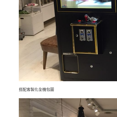
搭配客製化全機包圖