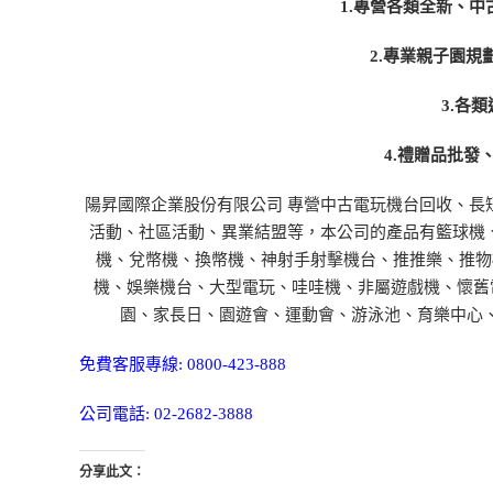
1.
專營各類全新、中
2.
專業親子園規
3.
各類
4.
禮贈品批發
陽昇國際企業股份有限公司 專營中古電玩機台回收、長
活動、社區活動、異業結盟等，本公司的產品有籃球機、
機、兌幣機、換幣機、神射手射擊機台、推推樂、推物
機、娛樂機台、大型電玩、哇哇機、非屬遊戲機、懷舊
園、家長日、園遊會、運動會、游泳池、育樂中心
免費客服專線: 0800-423-888
公司電話: 02-2682-3888
分享此文：