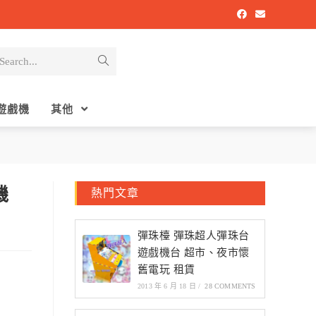
Search...
遊戲機
其他
機
熱門文章
彈珠檯 彈珠超人彈珠台
遊戲機台 超市、夜市懷
舊電玩 租賃
2013 年 6 月 18 日
/
28 COMMENTS