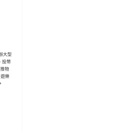
辦大型
、投幣
、推物
、遊樂
。