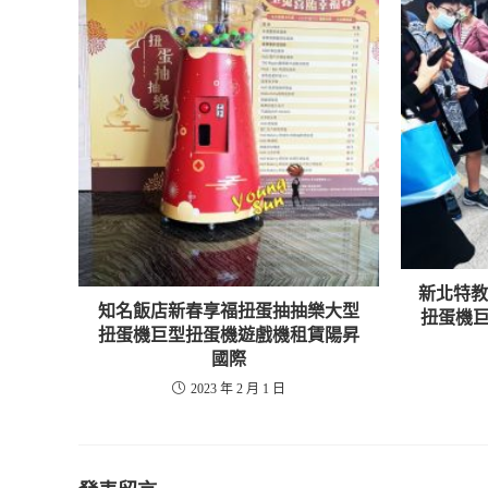
中
啟
開
)
啟
)
新北特教
知名飯店新春享福扭蛋抽抽樂大型
扭蛋機
扭蛋機巨型扭蛋機遊戲機租賃陽昇
國際
2023 年 2 月 1 日