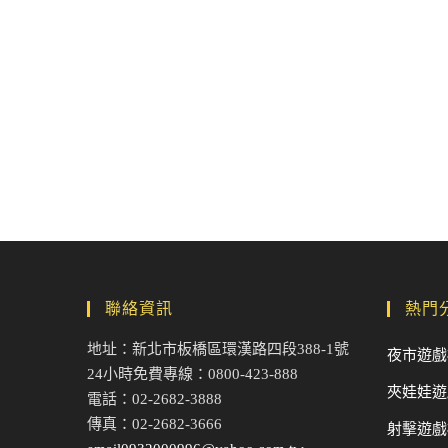
聯絡資訊
熱門
地址：新北市板橋區環漢路四段388-1號
夜市遊戲
24小時免費專線：0800-423-888
夾娃娃遊
電話：02-2682-3888
傳真：02-2682-3666
射擊遊戲