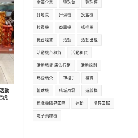
幸福企業
彈珠台
彈珠檯
打地鼠
扭蛋機
投籃機
拉霸機
拳擊機
搖搖馬
機台租賃
活動
活動出租
活動機台租賃
活動租賃
活動租賃 廣告行銷
活動規劃
瑪登瑪朵
神槍手
租賃
籃球機
賭城風雲
遊戲機
T活動
老虎
遊戲機陽昇國際
運動
陽昇國際
電子飛鏢機