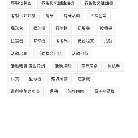
客製化包圖
客製化包圖娃娃機
客製化夾娃娃機
客製化娃娃機
尾牙
尾牙活動
幸福企業
彈珠台
彈珠檯
打地鼠
扭蛋機
投籃機
拉霸機
拳擊機
搖搖馬
機台租賃
活動
活動出租
活動機台租賃
活動租賃
活動租賃 廣告行銷
活動規劃
瑪登瑪朵
神槍手
租賃
籃球機
賭城風雲
遊戲機
遊戲機陽昇國際
運動
陽昇國際
電子飛鏢機