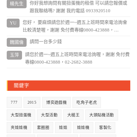
你好我想詢問有關扭蛋機的租借 可以請您報價或
楊先生
跟我聯絡嗎? 謝謝 我的電話 0933920510
您好， 要麻煩請您於週一~週五上班時間來電洽詢會
YU
比較清楚喔，謝謝 免付費專線0800-423888，…
請問一台多少錢
魏國倫
請您於週一~週五上班時間來電洽詢喔，謝謝 免付費
玉萍
專線0800-423888，02-2682-3888
關鍵字
777
2015
博奕遊戲機
吃角子老虎
大型扭蛋機
大型活動
大槌王
大頭貼機活動
夾娃娃機
套圈圈
娃娃
娃娃機
客製化