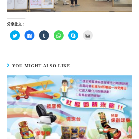
分享此文：
分
按
分
分
按
點
享
一
享
享
一
這
到
下
到
到
下
裡
T
以
T
W
即
寄
w
分
u
h
可
給
i
享
m
a
分
朋
t
至
b
t
享
友
t
F
l
s
至
(
e
a
r
A
S
在
YOU MIGHT ALSO LIKE
r
c
(
p
k
新
(
e
在
p
y
視
在
b
新
(
p
窗
新
o
視
在
e
中
視
o
窗
新
(
開
窗
k
中
視
在
啟
中
(
開
窗
新
)
開
在
啟
中
視
啟
新
)
開
窗
)
視
啟
中
窗
)
開
中
啟
開
)
啟
)