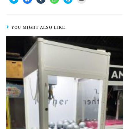
享
一
享
享
一
這
到
下
到
到
下
裡
T
以
T
W
即
寄
w
分
u
h
可
給
i
享
m
a
分
朋
t
至
b
t
享
友
t
F
l
s
至
(
e
a
r
A
S
在
YOU MIGHT ALSO LIKE
r
c
(
p
k
新
(
e
在
p
y
視
在
b
新
(
p
窗
新
o
視
在
e
中
視
o
窗
新
(
開
窗
k
中
視
在
啟
中
(
開
窗
新
)
開
在
啟
中
視
啟
新
)
開
窗
)
視
啟
中
窗
)
開
中
啟
開
)
啟
)