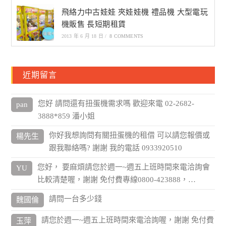
飛絡力中古娃娃 夾娃娃機 禮品機 大型電玩
機販售 長短期租賃
2013 年 6 月 18 日
/
8 COMMENTS
近期留言
您好 請問還有扭蛋機需求嗎 歡迎來電 02-2682-
pan
3888*859 潘小姐
你好我想詢問有關扭蛋機的租借 可以請您報價或
楊先生
跟我聯絡嗎? 謝謝 我的電話 0933920510
您好， 要麻煩請您於週一~週五上班時間來電洽詢會
YU
比較清楚喔，謝謝 免付費專線0800-423888，…
請問一台多少錢
魏國倫
請您於週一~週五上班時間來電洽詢喔，謝謝 免付費
玉萍