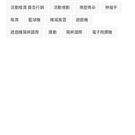
活動租賃 廣告行銷
活動規劃
瑪登瑪朵
神槍手
租賃
籃球機
賭城風雲
遊戲機
遊戲機陽昇國際
運動
陽昇國際
電子飛鏢機