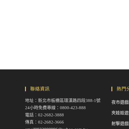
聯絡資訊
熱門
地址：新北市板橋區環漢路四段388-1號
夜市遊戲
24小時免費專線：0800-423-888
夾娃娃遊
電話：02-2682-3888
傳真：02-2682-3666
射擊遊戲