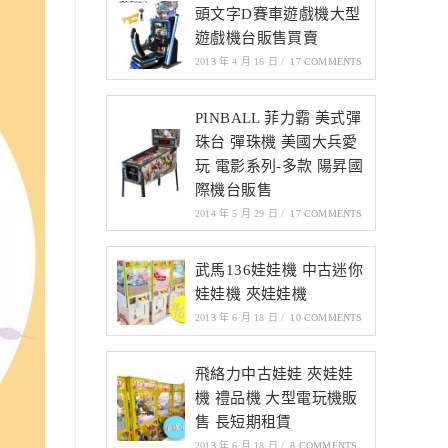
頭文字D賽車遊戲機大型
遊戲機台販售買賣
2013 年 4 月 16 日
/
17 COMMENTS
PINBALL 菲力霸 美式彈
珠台 彈珠機 美國大兵愛
玩 電影系列-多款 陽昇國
際機台販售
2014 年 5 月 29 日
/
17 COMMENTS
武馬136娃娃機 中古迷你
娃娃機 夾娃娃機
2013 年 6 月 18 日
/
10 COMMENTS
飛絡力中古娃娃 夾娃娃
機 禮品機 大型電玩機販
售 長短期租賃
2013 年 6 月 18 日
/
8 COMMENTS