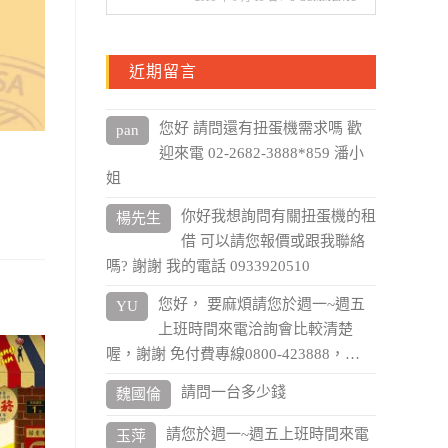
近期留言
您好 請問還有扭蛋機需求嗎 歡
pan
迎來電 02-2682-3888*859 潘小
姐
你好我想詢問有關扭蛋機的租
楊先生
借 可以請您報價或跟我聯絡
嗎? 謝謝 我的電話 0933920510
您好， 要麻煩請您於週一~週五
YU
上班時間來電洽詢會比較清楚
喔，謝謝 免付費專線0800-423888，…
請問一台多少錢
魏國倫
請您於週一~週五上班時間來電
玉萍