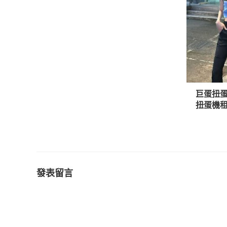
開
)
啟
)
巨蛋扭
扭蛋機
發表留言