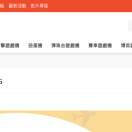
板
最新活動
影片專區
射擊遊戲機
扭蛋機
彈珠台遊戲機
賽車遊戲機
博奕
6