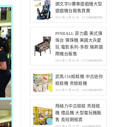
頭文字D賽車遊戲機大型
遊戲機台販售買賣
2013 年 4 月 16 日
/
17 COMMENTS
PINBALL 菲力霸 美式彈
珠台 彈珠機 美國大兵愛
玩 電影系列-多款 陽昇國
際機台販售
2014 年 5 月 29 日
/
17 COMMENTS
武馬136娃娃機 中古迷你
娃娃機 夾娃娃機
2013 年 6 月 18 日
/
10 COMMENTS
飛絡力中古娃娃 夾娃娃
機 禮品機 大型電玩機販
售 長短期租賃
2013 年 6 月 18 日
/
8 COMMENTS