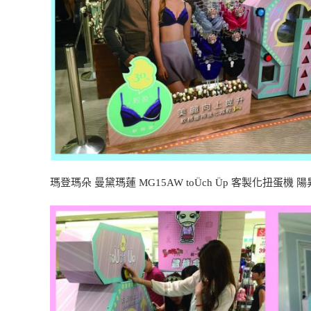
瑪登瑪朵 曼黛瑪蓮 MG15AW toÜch Üp 客製化扭蛋機 