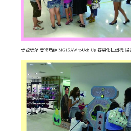
瑪登瑪朵 曼黛瑪蓮 MG15AW toÜch Üp 客製化扭蛋機 