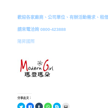
歡迎各家廠商、公司單位、有辦活動需求、租借各式遊戲
請來電洽詢 0800-423888
陽昇國際
分享此文：
分
按
分
分
按
點