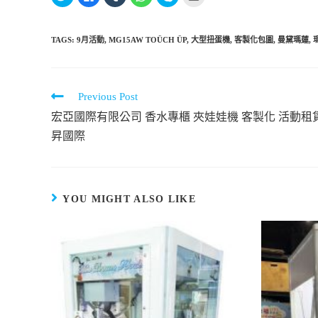
享
一
享
享
一
這
到
下
到
到
下
裡
T
以
T
W
即
寄
w
分
u
h
可
給
i
享
m
a
分
朋
TAGS:
9月活動
,
MG15AW TOÜCH ÜP
,
大型扭蛋機
,
客製化包圖
,
曼黛瑪蓮
,
t
至
b
t
享
友
t
F
l
s
至
(
e
a
r
A
S
在
r
c
(
p
k
新
(
e
在
p
y
視
在
b
新
(
p
窗
新
o
視
在
e
中
Continue
Previous Post
視
o
窗
新
(
開
窗
k
中
視
在
啟
Reading
宏亞國際有限公司 香水專櫃 夾娃娃機 客製化 活動租
中
(
開
窗
新
)
開
在
啟
中
視
昇國際
啟
新
)
開
窗
)
視
啟
中
窗
)
開
中
啟
開
)
啟
)
YOU MIGHT ALSO LIKE