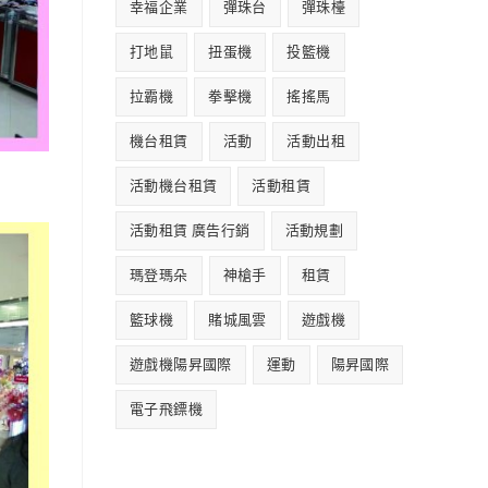
幸福企業
彈珠台
彈珠檯
打地鼠
扭蛋機
投籃機
拉霸機
拳擊機
搖搖馬
機台租賃
活動
活動出租
活動機台租賃
活動租賃
活動租賃 廣告行銷
活動規劃
瑪登瑪朵
神槍手
租賃
籃球機
賭城風雲
遊戲機
遊戲機陽昇國際
運動
陽昇國際
電子飛鏢機