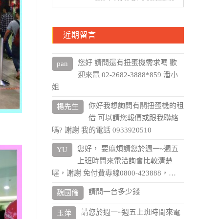
近期留言
您好 請問還有扭蛋機需求嗎 歡
pan
迎來電 02-2682-3888*859 潘小
姐
你好我想詢問有關扭蛋機的租
楊先生
借 可以請您報價或跟我聯絡
嗎? 謝謝 我的電話 0933920510
您好， 要麻煩請您於週一~週五
YU
上班時間來電洽詢會比較清楚
喔，謝謝 免付費專線0800-423888，…
請問一台多少錢
魏國倫
請您於週一~週五上班時間來電
玉萍