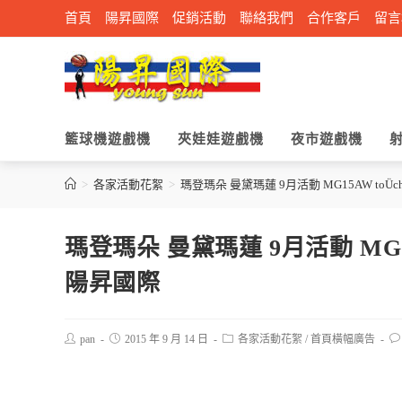
首頁
陽昇國際
促銷活動
聯絡我們
合作客戶
留言
籃球機遊戲機
夾娃娃遊戲機
夜市遊戲機
>
各家活動花絮
>
瑪登瑪朵 曼黛瑪蓮 9月活動 MG15AW toÜ
瑪登瑪朵 曼黛瑪蓮 9月活動 MG15
陽昇國際
pan
2015 年 9 月 14 日
各家活動花絮
/
首頁橫幅廣告