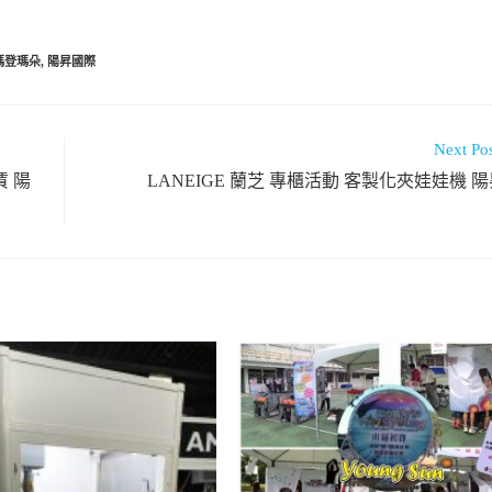
瑪登瑪朵
,
陽昇國際
Next Po
賃 陽
LANEIGE 蘭芝 專櫃活動 客製化夾娃娃機 