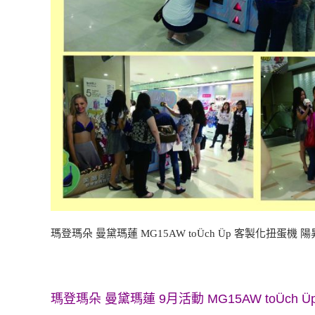
瑪登瑪朵 曼黛瑪蓮 MG15AW toÜch Üp 客製化扭蛋機 
瑪登瑪朵 曼黛瑪蓮 9月活動 MG15AW toÜch 