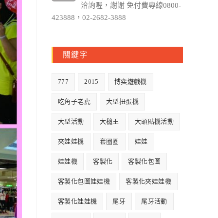
洽詢喔，謝謝 免付費專線0800-
423888，02-2682-3888
關鍵字
777
2015
博奕遊戲機
吃角子老虎
大型扭蛋機
大型活動
大槌王
大頭貼機活動
夾娃娃機
套圈圈
娃娃
娃娃機
客製化
客製化包圖
客製化包圖娃娃機
客製化夾娃娃機
客製化娃娃機
尾牙
尾牙活動