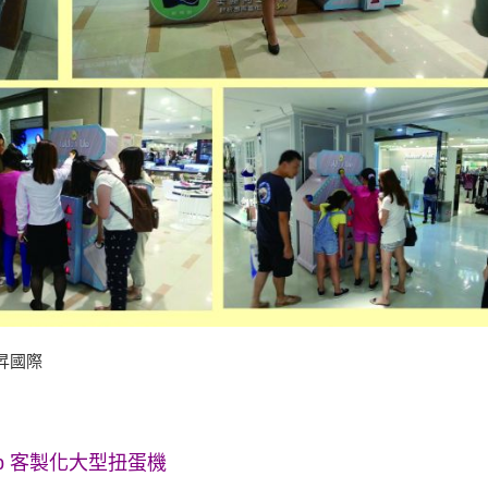
陽昇國際
Üp 客製化大型扭蛋機