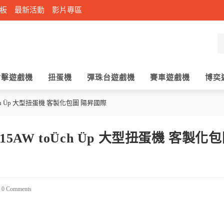
板
最新活動
影片專區
射擊遊戲機
扭蛋機
彈珠台遊戲機
賽車遊戲機
博奕
ch Üp 大型扭蛋機 客製化包圖 陽昇國際
AW toÜch Üp 大型扭蛋機 客製化
0 Comments