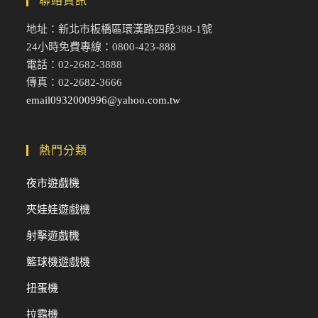
聯絡資訊
地址：新北市板橋區環漢路四段388-1號
24小時免費專線：0800-423-888
電話：02-2682-3888
傳真：02-2682-3666
email0932000996@yahoo.com.tw
熱門分類
夜市遊戲機
夾娃娃遊戲機
射擊遊戲機
籃球機遊戲機
扭蛋機
拉霸機