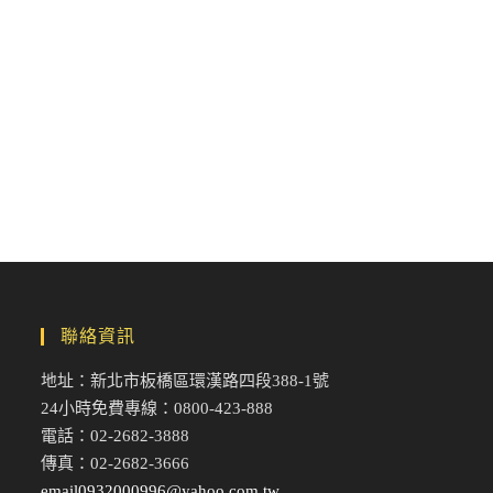
聯絡資訊
地址：新北市板橋區環漢路四段388-1號
24小時免費專線：0800-423-888
電話：02-2682-3888
傳真：02-2682-3666
email0932000996@yahoo.com.tw