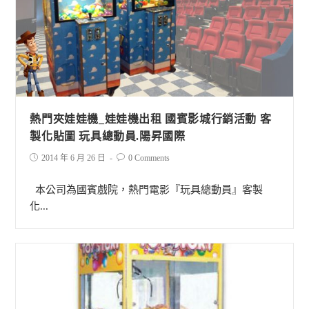
熱門夾娃娃機_娃娃機出租 國賓影城行銷活動 客
製化貼圖 玩具總動員.陽昇國際
2014 年 6 月 26 日
0 Comments
本公司為國賓戲院，熱門電影『玩具總動員』客製
化...