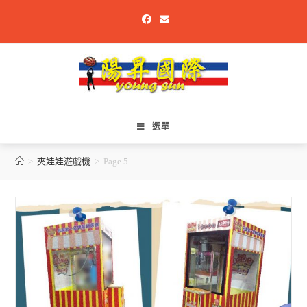
選單
>
夾娃娃遊戲機
>
Page 5