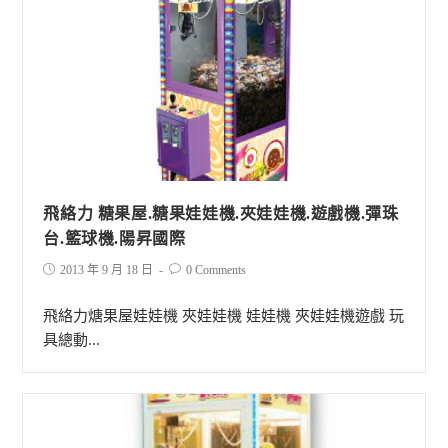
飛絡力 糖果屋.糖果娃娃機.夾娃娃機.遊戲機.彈珠
台.籃球機.陽昇國際
2013 年 9 月 18 日
0 Comments
飛絡力煻果屋娃娃機 夾娃娃機 娃娃機 夾娃娃機遊戲 玩
具總動...