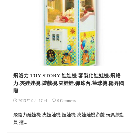
飛洛力 TOY STORY 娃娃機 客製化娃娃機.飛絡
力.夾娃娃機.遊戲機.夾娃娃.彈珠台.籃球機.陽昇國
際
2013 年 9 月 17 日
0 Comments
飛絡力娃娃機 夾娃娃機 娃娃機 夾娃娃機遊戲 玩具總動
員 選...