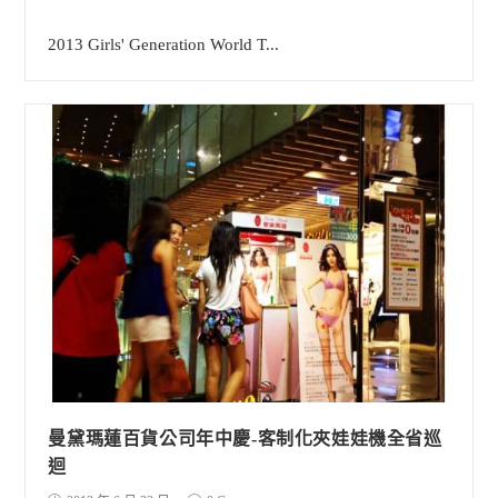
2013 Girls' Generation World T...
曼黛瑪蓮百貨公司年中慶-客制化夾娃娃機全省巡
迴