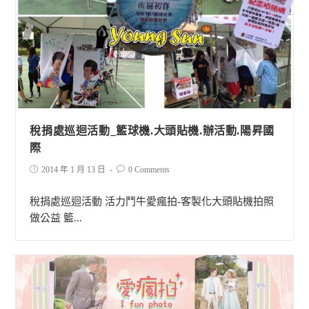
稅捐處巡迴活動_籃球機.大頭貼機.辦活動.陽昇國
際
2014 年 1 月 13 日
0 Comments
稅捐處巡迴活動 活力鬥牛愛瘋拍-客製化大頭貼機拍照
做公益 籃...