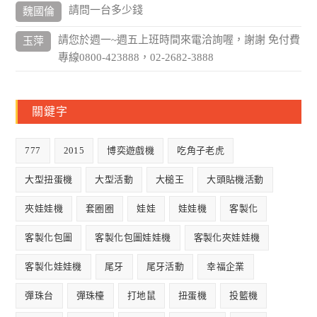
請問一台多少錢
魏國倫
請您於週一~週五上班時間來電洽詢喔，謝謝 免付費
玉萍
專線0800-423888，02-2682-3888
關鍵字
777
2015
博奕遊戲機
吃角子老虎
大型扭蛋機
大型活動
大槌王
大頭貼機活動
夾娃娃機
套圈圈
娃娃
娃娃機
客製化
客製化包圖
客製化包圖娃娃機
客製化夾娃娃機
客製化娃娃機
尾牙
尾牙活動
幸福企業
彈珠台
彈珠檯
打地鼠
扭蛋機
投籃機