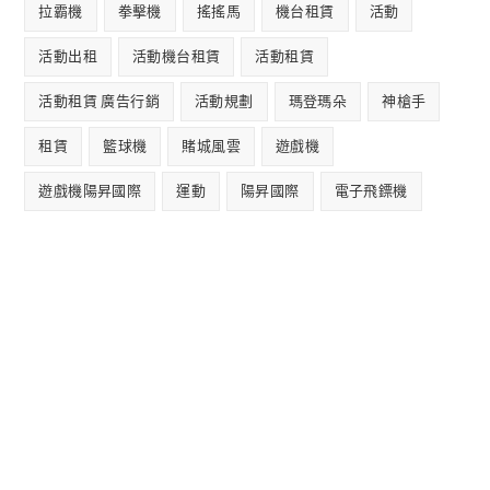
拉霸機
拳擊機
搖搖馬
機台租賃
活動
活動出租
活動機台租賃
活動租賃
活動租賃 廣告行銷
活動規劃
瑪登瑪朵
神槍手
租賃
籃球機
賭城風雲
遊戲機
遊戲機陽昇國際
運動
陽昇國際
電子飛鏢機