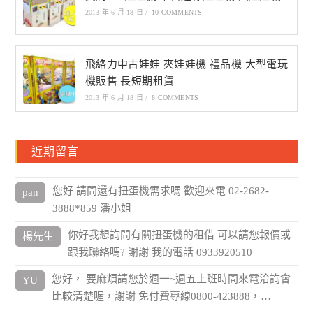
2013 年 6 月 18 日
/
10 COMMENTS
飛絡力中古娃娃 夾娃娃機 禮品機 大型電玩
機販售 長短期租賃
2013 年 6 月 18 日
/
8 COMMENTS
近期留言
您好 請問還有扭蛋機需求嗎 歡迎來電 02-2682-
pan
3888*859 潘小姐
你好我想詢問有關扭蛋機的租借 可以請您報價或
楊先生
跟我聯絡嗎? 謝謝 我的電話 0933920510
您好， 要麻煩請您於週一~週五上班時間來電洽詢會
YU
比較清楚喔，謝謝 免付費專線0800-423888，…