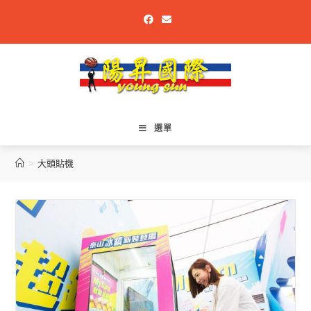
選單
>
大頭貼機