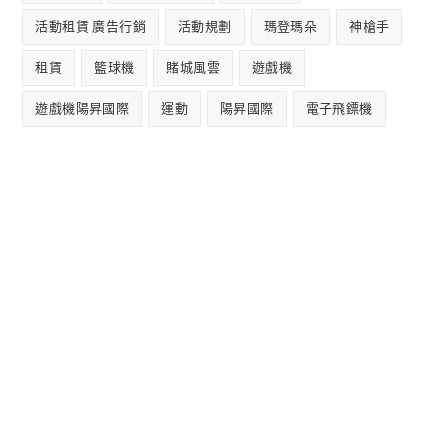
活動租賃 廣告行銷
活動規劃
瑪登瑪朵
神槍手
租賃
籃球機
賭城風雲
遊戲機
遊戲機陽昇國際
運動
陽昇國際
電子飛鏢機