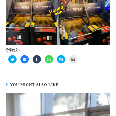
分享此文：
分
按
分
分
按
點
享
一
享
享
一
這
到
下
到
到
下
裡
T
以
T
W
即
寄
w
分
u
h
可
給
i
享
m
a
分
朋
t
至
b
t
享
友
t
F
l
s
至
(
e
a
r
A
S
在
YOU MIGHT ALSO LIKE
r
c
(
p
k
新
(
e
在
p
y
視
在
b
新
(
p
窗
新
o
視
在
e
中
視
o
窗
新
(
開
窗
k
中
視
在
啟
中
(
開
窗
新
)
開
在
啟
中
視
啟
新
)
開
窗
)
視
啟
中