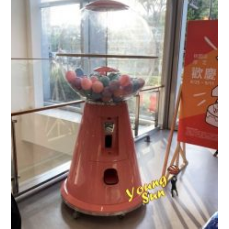
窗
)
開
中
啟
開
)
啟
)