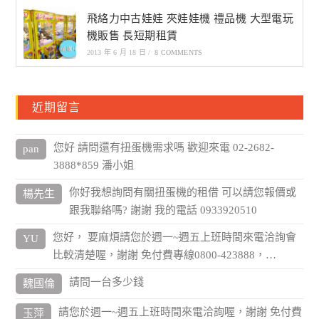
飛絡力中古娃娃 夾娃娃機 禮品機 大型電玩
機販售 長短期租賃
2013 年 6 月 18 日
/
8 COMMENTS
近期留言
您好 請問還有扭蛋機需求嗎 歡迎來電 02-2682-
pan
3888*859 潘小姐
你好我想詢問有關扭蛋機的租借 可以請您報價或
楊先生
跟我聯絡嗎? 謝謝 我的電話 0933920510
您好， 要麻煩請您於週一~週五上班時間來電洽詢會
YU
比較清楚喔，謝謝 免付費專線0800-423888，…
請問一台多少錢
魏國倫
請您於週一~週五上班時間來電洽詢喔，謝謝 免付費
玉萍