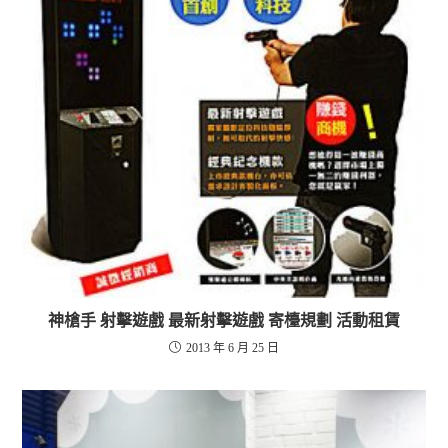
神槍手 射擊遊戲 最新射擊遊戲 寄檯規劃 活動租賃
2013 年 6 月 25 日