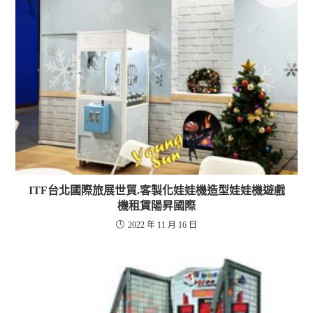
ITF台北國際旅展世貿.客製化娃娃機造型娃娃機遊戲
機租賃陽昇國際
2022 年 11 月 16 日