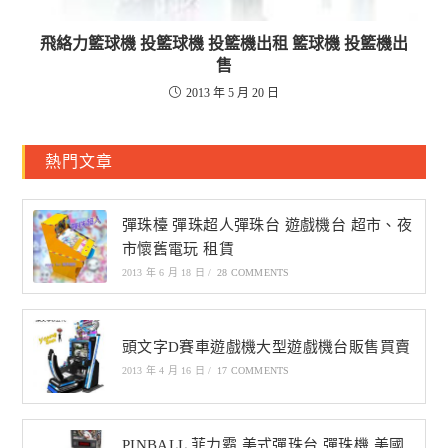
飛絡力籃球機 投籃球機 投籃機出租 籃球機 投籃機出
售
2013 年 5 月 20 日
熱門文章
彈珠檯 彈珠超人彈珠台 遊戲機台 超市、夜
市懷舊電玩 租賃
2013 年 6 月 18 日
/
28 COMMENTS
頭文字D賽車遊戲機大型遊戲機台販售買賣
2013 年 4 月 16 日
/
17 COMMENTS
PINBALL 菲力霸 美式彈珠台 彈珠機 美國