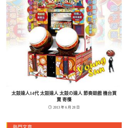
太鼓達人14代 太鼓達人 太鼓の達人 節奏遊戲 機台買
賣 寄檯
2013 年 6 月 28 日
熱門文章