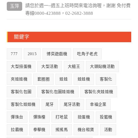
請您於週一~週五上班時間來電洽詢喔，謝謝 免付費
玉萍
專線0800-423888，02-2682-3888
關鍵字
777
2015
博奕遊戲機
吃角子老虎
大型扭蛋機
大型活動
大槌王
大頭貼機活動
夾娃娃機
套圈圈
娃娃
娃娃機
客製化
客製化包圖
客製化包圖娃娃機
客製化夾娃娃機
客製化娃娃機
尾牙
尾牙活動
幸福企業
彈珠台
彈珠檯
打地鼠
扭蛋機
投籃機
拉霸機
拳擊機
搖搖馬
機台租賃
活動