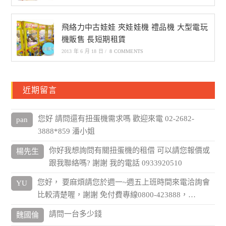
飛絡力中古娃娃 夾娃娃機 禮品機 大型電玩
機販售 長短期租賃
2013 年 6 月 18 日
/
8 COMMENTS
近期留言
您好 請問還有扭蛋機需求嗎 歡迎來電 02-2682-
pan
3888*859 潘小姐
你好我想詢問有關扭蛋機的租借 可以請您報價或
楊先生
跟我聯絡嗎? 謝謝 我的電話 0933920510
您好， 要麻煩請您於週一~週五上班時間來電洽詢會
YU
比較清楚喔，謝謝 免付費專線0800-423888，…
請問一台多少錢
魏國倫