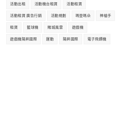
活動出租
活動機台租賃
活動租賃
活動租賃 廣告行銷
活動規劃
瑪登瑪朵
神槍手
租賃
籃球機
賭城風雲
遊戲機
遊戲機陽昇國際
運動
陽昇國際
電子飛鏢機