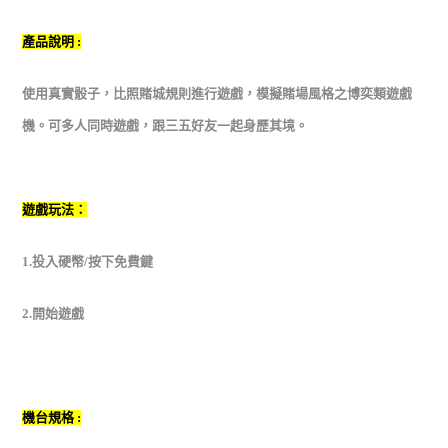
產品說明 :
使用真實骰子，比照賭城規則進行遊戲，模擬賭場
風格之博奕類遊戲
機。可多人同時遊戲，跟三五好友一起身歷其境。
遊戲玩法：
1.投入硬幣/按下免費鍵
2.開始遊戲
機台規格 :