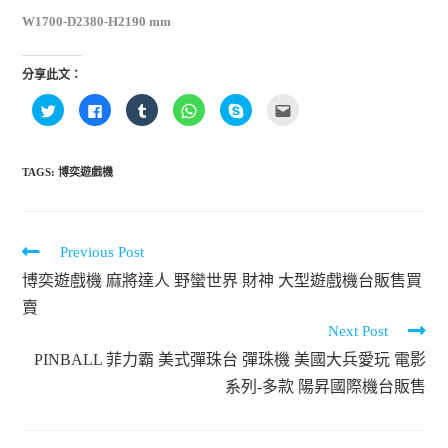
W1700-D2380-H2190 mm
分享此文：
分
按
分
分
按
點
享
一
享
享
一
這
到
下
到
到
下
裡
T
以
T
W
即
寄
w
分
u
h
可
給
i
享
m
a
分
朋
TAGS:
博奕遊戲機
t
至
b
t
享
友
t
F
l
s
至
(
e
a
r
A
S
在
r
c
(
p
k
新
(
e
在
p
y
視
在
b
新
(
p
窗
新
o
視
在
e
中
Continue
Previous Post
視
o
窗
新
(
開
窗
k
中
視
在
啟
Reading
博奕遊戲機 麻將達人 野蠻世界 財神 大型遊戲機台販售買
中
(
開
窗
新
)
開
在
啟
中
視
賣
啟
新
)
開
窗
)
視
啟
中
Next Post
窗
)
開
中
啟
開
)
PINBALL 菲力霸 美式彈珠台 彈珠機 美國大兵愛玩 電影
啟
)
系列-多款 陽昇國際機台販售