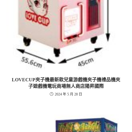
LOVECUP夾子機最新款兒童游戲機夾子機禮品機夾
子遊戲機電玩商場無人商店陽昇國際
2024 年 5 月 28 日