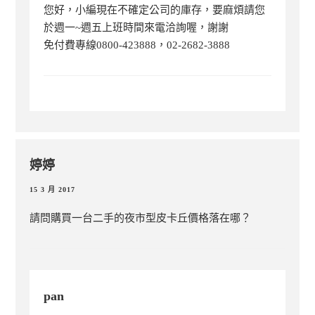
您好，小編現在不確定公司的庫存，要麻煩請您
於週一~週五上班時間來電洽詢喔，謝謝
免付費專線0800-423888，02-2682-3888
婷婷
15 3 月 2017
請問購買一台二手的夜市型皮卡丘價格落在哪？
pan