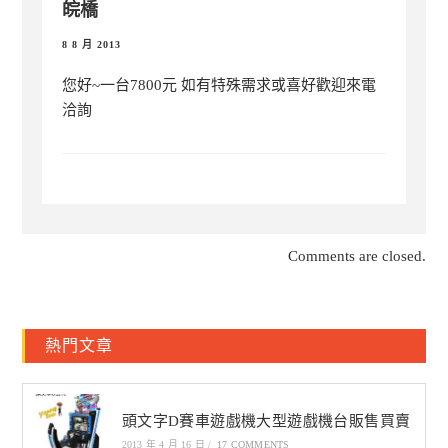
皖橋
8 8 月 2013
您好~一台7800元 如有特殊需求或喜好歡迎來電
洽詢
Comments are closed.
熱門文章
頭文字D賽車遊戲機大型遊戲機台販售買賣
2013 年 4 月 16 日
/
17 COMMENTS