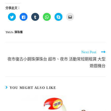
分享此文：
分
按
分
分
按
點
享
一
享
享
一
這
到
下
到
到
下
裡
T
以
T
W
即
寄
w
分
u
h
可
給
i
享
m
a
分
朋
TAGS:
彈珠檯
t
至
b
t
享
友
t
F
l
s
至
(
e
a
r
A
S
在
r
c
(
p
k
新
(
e
在
p
y
視
在
b
新
(
p
窗
新
o
視
在
e
中
Continue
Next Post
視
o
窗
新
(
開
窗
k
中
視
在
啟
Reading
夜市復古小鋼珠彈珠台 超市、夜市 活動常短期租賃 大型
中
(
開
窗
新
)
開
在
啟
中
視
遊戲機台
啟
新
)
開
窗
)
視
啟
中
窗
)
開
中
啟
開
)
啟
)
YOU MIGHT ALSO LIKE