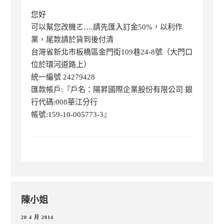
您好
可以幫您改機ㄛ….請先匯入訂金50%，以利作
業，尾款請於貨到後付清
台灣省新北市板橋區金門街109巷24-8號（大門口
位於環河道路上）
統一編號 24279428
匯款帳戶:『戶名：陽昇國際企業股份有限公司 銀
行代碼:008華江分行
帳號:159-10-005773-3』
陳小姐
20 4 月 2014