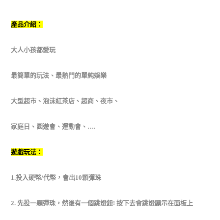
產品介紹：
大人小孩都愛玩
最簡單的玩法、最熱門的單純娛樂
大型超市、泡沫紅茶店、超商、夜市、
家庭日、園遊會、運動會、….
遊戲玩法：
1.投入硬幣/代幣，會出10顆彈珠
2. 先投一顆彈珠，然後有一個跳燈鈕! 按下去會跳燈顯示在面板上