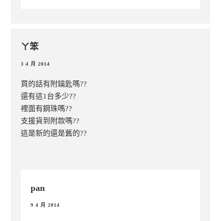
ㄚ笨
3 4 月 2014
買的話有附鑰匙嗎??
還有這1台多少??
裡面有鋼珠嗎??
支援貨到附款嗎??
這是新的還是舊的??
pan
9 4 月 2014