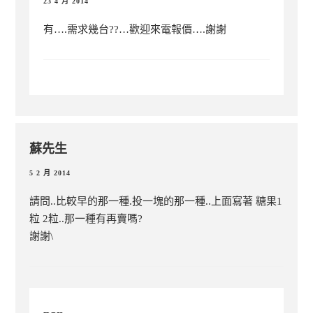
23 4 月 2014
有….需求幾台??…歡迎來電報價….謝謝
蘇先生
5 2 月 2014
請問..比較早的那一種.投一塊的那一種..上面寫著 糖果1
粒 2粒..那一種有再賣嗎?
謝謝\