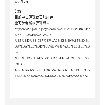
29 3 月 2017
您好
目前中古彈珠台已無庫存
也可參考新機彈珠超人
http://www.gamingtoys.com.tw/%E5%BD%88%E7
%8F%A0%E6%AA%AF-
%E5%BD%88%E7%8F%A0%E8%B6%85%E4%
BA%BA%E5%BD%88%E7%8F%A0%E5%8F%B
0-
%E9%81%8A%E6%88%B2%E6%A9%9F%E5%8
F%B0-
%E8%B6%85%E5%B8%82%E3%80%81%E5%A
4%9C%E5%B8%82%E6%87%B7%E8%88%8A/