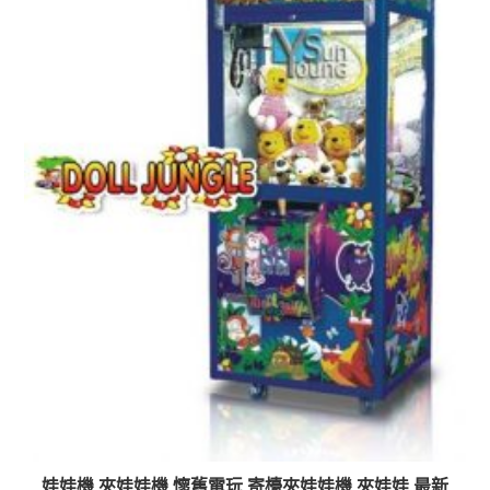
娃娃機 夾娃娃機 懷舊電玩 寄檯夾娃娃機 夾娃娃 最新