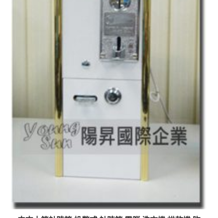
開
)
啟
)