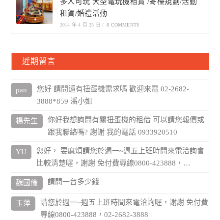
多人可玩 大型電玩機租賃 /寄檯規劃/活動
租賃/婚禮活動
2014 年 4 月 25 日
/
8 COMMENTS
近期留言
您好 請問還有扭蛋機需求嗎 歡迎來電 02-2682-
pan
3888*859 潘小姐
你好我想詢問有關扭蛋機的租借 可以請您報價或
楊先生
跟我聯絡嗎? 謝謝 我的電話 0933920510
您好， 要麻煩請您於週一~週五上班時間來電洽詢會
YU
比較清楚喔，謝謝 免付費專線0800-423888，…
請問一台多少錢
魏國倫
請您於週一~週五上班時間來電洽詢喔，謝謝 免付費
玉萍
專線0800-423888，02-2682-3888