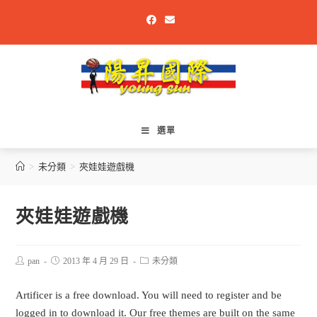
選單
>
未分類
>
夾娃娃遊戲機
夾娃娃遊戲機
pan
2013 年 4 月 29 日
未分類
Artificer is a free download. You will need to register and be
logged in to download it. Our free themes are built on the same