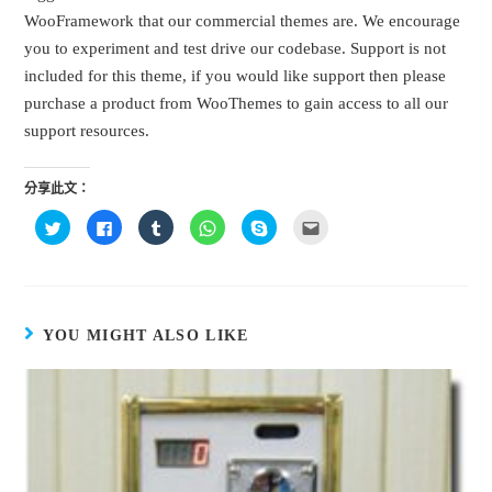
WooFramework that our commercial themes are. We encourage
you to experiment and test drive our codebase. Support is not
included for this theme, if you would like support then please
purchase a product from WooThemes to gain access to all our
support resources.
分享此文：
分
按
分
分
按
點
享
一
享
享
一
這
到
下
到
到
下
裡
T
以
T
W
即
寄
w
分
u
h
可
給
i
享
m
a
分
朋
t
至
b
t
享
友
t
F
l
s
至
(
e
a
r
A
S
在
YOU MIGHT ALSO LIKE
r
c
(
p
k
新
(
e
在
p
y
視
在
b
新
(
p
窗
新
o
視
在
e
中
視
o
窗
新
(
開
窗
k
中
視
在
啟
中
(
開
窗
新
)
開
在
啟
中
視
啟
新
)
開
窗
)
視
啟
中
窗
)
開
中
啟