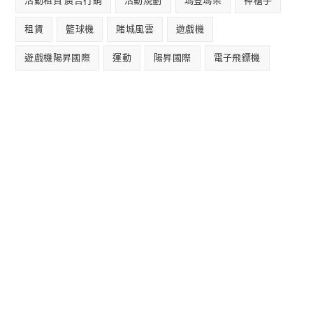
活動租賃 廣告行銷
活動規劃
瑪登瑪朵
神槍手
租賃
籃球機
賭城風雲
遊戲機
遊戲機陽昇國際
運動
陽昇國際
電子飛鏢機