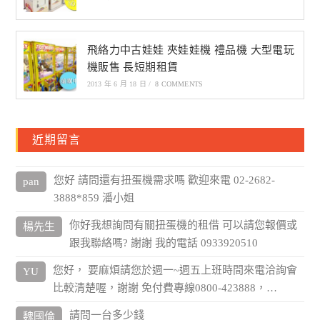
飛絡力中古娃娃 夾娃娃機 禮品機 大型電玩
機販售 長短期租賃
2013 年 6 月 18 日
/
8 COMMENTS
近期留言
您好 請問還有扭蛋機需求嗎 歡迎來電 02-2682-
pan
3888*859 潘小姐
你好我想詢問有關扭蛋機的租借 可以請您報價或
楊先生
跟我聯絡嗎? 謝謝 我的電話 0933920510
您好， 要麻煩請您於週一~週五上班時間來電洽詢會
YU
比較清楚喔，謝謝 免付費專線0800-423888，…
請問一台多少錢
魏國倫