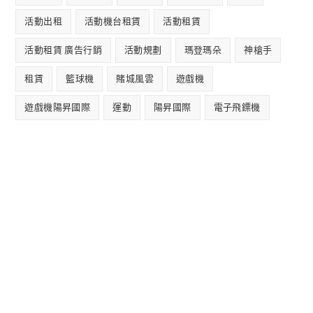
活動出租
活動機台租賃
活動租賃
活動租賃 廣告行銷
活動規劃
瑪登瑪朵
神槍手
租賃
籃球機
賭城風雲
遊戲機
遊戲機陽昇國際
運動
陽昇國際
電子飛鏢機