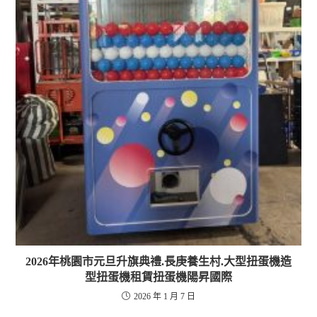
2026年桃園市元旦升旗典禮.長庚養生村.大型扭蛋機造
型扭蛋機租賃扭蛋機陽昇國際
2026 年 1 月 7 日