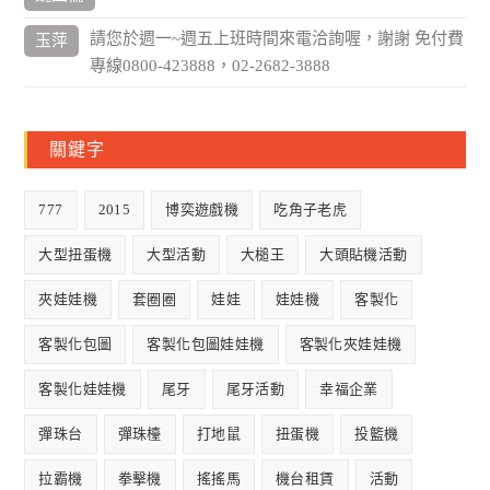
請您於週一~週五上班時間來電洽詢喔，謝謝 免付費
玉萍
專線0800-423888，02-2682-3888
關鍵字
777
2015
博奕遊戲機
吃角子老虎
大型扭蛋機
大型活動
大槌王
大頭貼機活動
夾娃娃機
套圈圈
娃娃
娃娃機
客製化
客製化包圖
客製化包圖娃娃機
客製化夾娃娃機
客製化娃娃機
尾牙
尾牙活動
幸福企業
彈珠台
彈珠檯
打地鼠
扭蛋機
投籃機
拉霸機
拳擊機
搖搖馬
機台租賃
活動