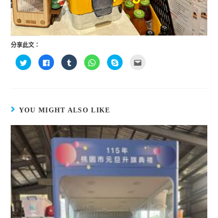
分享此文：
分
按
分
分
按
點
享
一
享
享
一
這
到
下
到
到
下
裡
T
以
T
W
即
寄
w
分
u
h
可
給
i
享
m
a
分
朋
t
至
b
t
享
友
t
F
l
s
至
(
e
a
r
A
S
在
YOU MIGHT ALSO LIKE
r
c
(
p
k
新
(
e
在
p
y
視
在
b
新
(
p
窗
新
o
視
在
e
中
視
o
窗
新
(
開
窗
k
中
視
在
啟
中
(
開
窗
新
)
開
在
啟
中
視
啟
新
)
開
窗
)
視
啟
中
窗
)
開
中
啟
開
)
啟
)