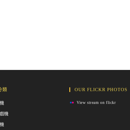
分類
OUR FLICKR PHOTOS
View stream on flickr
機
戲機
機