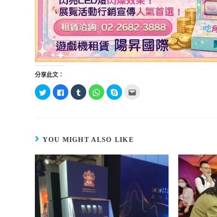
分享此文：
分
按
分
分
按
點
享
一
享
享
一
這
到
下
到
到
下
裡
T
以
T
W
即
寄
w
分
u
h
可
給
i
享
m
a
分
朋
t
至
b
t
享
友
t
F
l
s
至
(
e
a
r
A
S
在
YOU MIGHT ALSO LIKE
r
c
(
p
k
新
(
e
在
p
y
視
在
b
新
(
p
窗
新
o
視
在
e
中
視
o
窗
新
(
開
窗
k
中
視
在
啟
中
(
開
窗
新
)
開
在
啟
中
視
啟
新
)
開
窗
)
視
啟
中
窗
)
開
中
啟
開
)