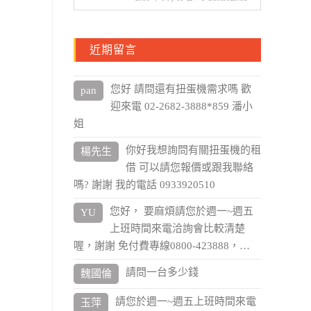
近期留言
您好 請問還有扭蛋機需求嗎 歡
pan
迎來電 02-2682-3888*859 潘小
姐
你好我想詢問有關扭蛋機的租
楊先生
借 可以請您報價或跟我聯絡
嗎? 謝謝 我的電話 0933920510
您好， 要麻煩請您於週一~週五
YU
上班時間來電洽詢會比較清楚
喔，謝謝 免付費專線0800-423888，…
請問一台多少錢
魏國倫
請您於週一~週五上班時間來電
玉萍