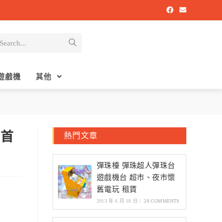
Search...
遊戲機
其他
動首
熱門文章
彈珠檯 彈珠超人彈珠台
遊戲機台 超市、夜市懷
舊電玩 租賃
2013 年 6 月 18 日
/
28 COMMENTS