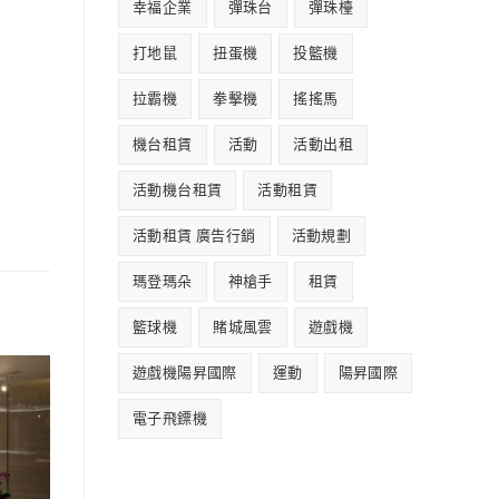
幸福企業
彈珠台
彈珠檯
打地鼠
扭蛋機
投籃機
拉霸機
拳擊機
搖搖馬
機台租賃
活動
活動出租
活動機台租賃
活動租賃
活動租賃 廣告行銷
活動規劃
瑪登瑪朵
神槍手
租賃
籃球機
賭城風雲
遊戲機
遊戲機陽昇國際
運動
陽昇國際
電子飛鏢機