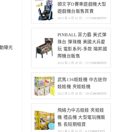
頭文字D賽車遊戲機大型
遊戲機台販售買賣
2013 年 4 月 16 日
/
17 COMMENTS
PINBALL 菲力霸 美式彈
珠台 彈珠機 美國大兵愛
動曝光
玩 電影系列-多款 陽昇國
際機台販售
2014 年 5 月 29 日
/
17 COMMENTS
武馬136娃娃機 中古迷你
娃娃機 夾娃娃機
2013 年 6 月 18 日
/
10 COMMENTS
飛絡力中古娃娃 夾娃娃
機 禮品機 大型電玩機販
售 長短期租賃
2013 年 6 月 18 日
/
8 COMMENTS