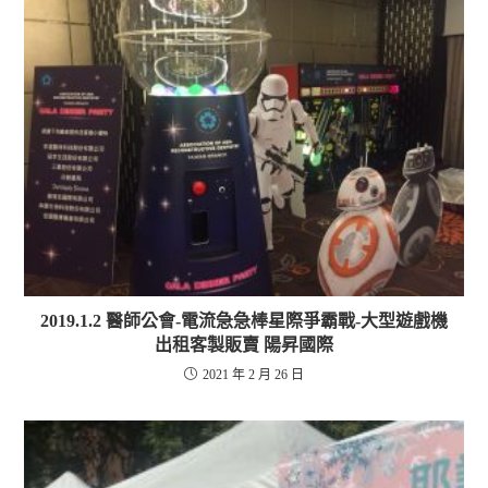
窗
k
中
視
在
啟
中
(
開
窗
新
)
開
在
啟
中
視
啟
新
)
開
窗
)
視
啟
中
窗
)
開
中
啟
開
)
啟
)
2019.1.2 醫師公會-電流急急棒星際爭霸戰-大型遊戲機
出租客製販賣 陽昇國際
2021 年 2 月 26 日