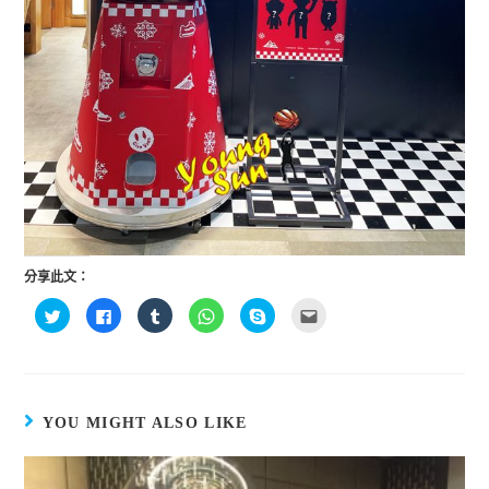
分享此文：
分
按
分
分
按
點
享
一
享
享
一
這
到
下
到
到
下
裡
T
以
T
W
即
寄
w
分
u
h
可
給
i
享
m
a
分
朋
t
至
b
t
享
友
t
F
l
s
至
(
e
a
r
A
S
在
YOU MIGHT ALSO LIKE
r
c
(
p
k
新
(
e
在
p
y
視
在
b
新
(
p
窗
新
o
視
在
e
中
視
o
窗
新
(
開