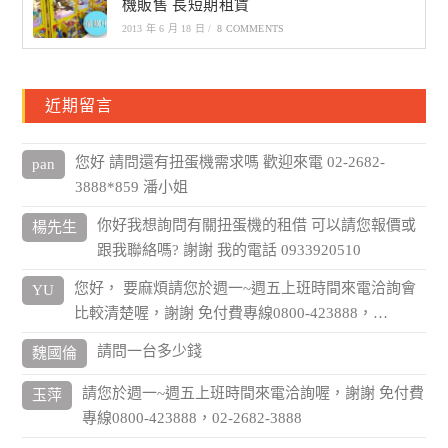
機販售 長短期租賃
2013 年 6 月 18 日
/
8 COMMENTS
近期留言
您好 請問還有扭蛋機需求嗎 歡迎來電 02-2682-
pan
3888*859 潘小姐
你好我想詢問有關扭蛋機的租借 可以請您報價或
楊先生
跟我聯絡嗎? 謝謝 我的電話 0933920510
您好， 要麻煩請您於週一~週五上班時間來電洽詢會
YU
比較清楚喔，謝謝 免付費專線0800-423888，…
請問一台多少錢
魏國倫
請您於週一~週五上班時間來電洽詢喔，謝謝 免付費
玉萍
專線0800-423888，02-2682-3888