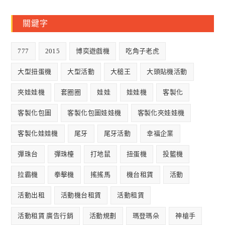
關鍵字
777
2015
博奕遊戲機
吃角子老虎
大型扭蛋機
大型活動
大槌王
大頭貼機活動
夾娃娃機
套圈圈
娃娃
娃娃機
客製化
客製化包圖
客製化包圖娃娃機
客製化夾娃娃機
客製化娃娃機
尾牙
尾牙活動
幸福企業
彈珠台
彈珠檯
打地鼠
扭蛋機
投籃機
拉霸機
拳擊機
搖搖馬
機台租賃
活動
活動出租
活動機台租賃
活動租賃
活動租賃 廣告行銷
活動規劃
瑪登瑪朵
神槍手