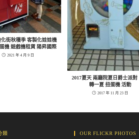
迪化街秋穫季 客製化娃娃機
蛋機 遊戲機租賃 陽昇國際
2021 年 4 月 9 日
2017夏天 兩廳院夏日爵士派對
轉一夏 扭蛋機 活動
2017 年 11 月 23 日
分類
OUR FLICKR PHOTOS