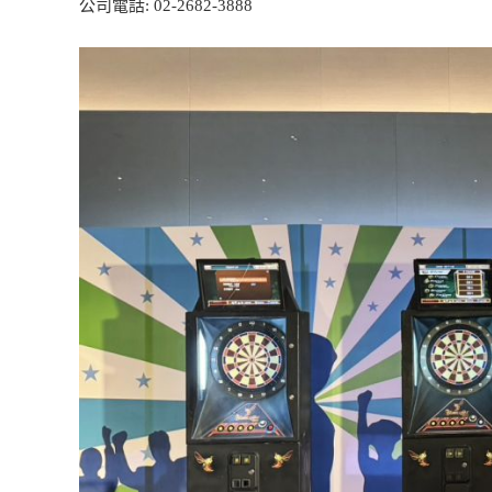
公司電話: 02-2682-3888