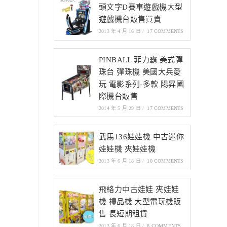
頭文字D賽車遊戲機大型
遊戲機台販售買賣
2013 年 4 月 16 日
/
17 COMMENTS
PINBALL 菲力霸 美式彈
珠台 彈珠機 美國大兵愛
玩 電影系列-多款 陽昇國
際機台販售
2014 年 5 月 29 日
/
17 COMMENTS
武馬136娃娃機 中古迷你
娃娃機 夾娃娃機
2013 年 6 月 18 日
/
10 COMMENTS
飛絡力中古娃娃 夾娃娃
機 禮品機 大型電玩機販
售 長短期租賃
2013 年 6 月 18 日
/
8 COMMENTS