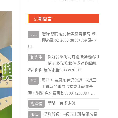
近期留言
您好 請問還有扭蛋機需求嗎 歡
pan
迎來電 02-2682-3888*859 潘小
姐
你好我想詢問有關扭蛋機的租
楊先生
借 可以請您報價或跟我聯絡
嗎? 謝謝 我的電話 0933920510
您好， 要麻煩請您於週一~週五
YU
上班時間來電洽詢會比較清楚
喔，謝謝 免付費專線0800-423888，…
請問一台多少錢
魏國倫
請您於週一~週五上班時間來電
玉萍