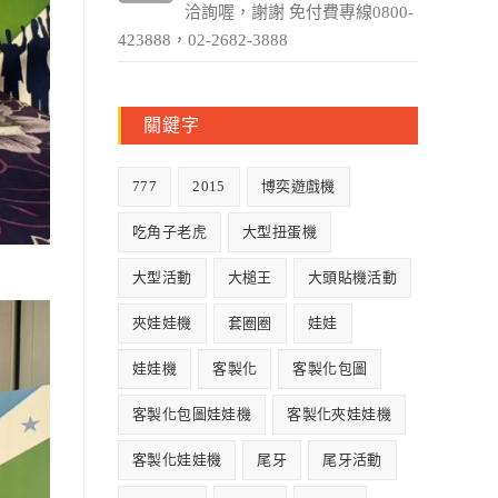
洽詢喔，謝謝 免付費專線0800-
423888，02-2682-3888
關鍵字
777
2015
博奕遊戲機
吃角子老虎
大型扭蛋機
大型活動
大槌王
大頭貼機活動
夾娃娃機
套圈圈
娃娃
娃娃機
客製化
客製化包圖
客製化包圖娃娃機
客製化夾娃娃機
客製化娃娃機
尾牙
尾牙活動