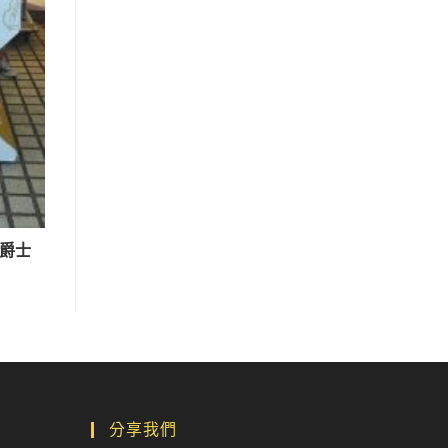
 爵士
分享我們