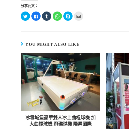
分享此文：
分
按
分
分
按
點
享
一
享
享
一
這
到
下
到
到
下
裡
T
以
T
W
即
寄
w
分
u
h
可
給
i
享
m
a
分
朋
t
至
b
t
享
友
t
F
l
s
至
(
e
a
r
A
S
在
YOU MIGHT ALSO LIKE
r
c
(
p
k
新
(
e
在
p
y
視
在
b
新
(
p
窗
新
o
視
在
e
中
視
o
窗
新
(
開
窗
k
中
視
在
啟
中
(
開
窗
新
)
開
在
啟
中
視
啟
新
)
開
窗
)
視
啟
中
窗
)
開
中
啟
開
)
啟
)
冰雪城堡豪華雙人冰上曲棍球機 加
大曲棍球機 飛碟球機 陽昇國際