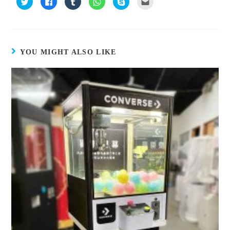
享
一
享
享
一
這
到
下
到
到
下
裡
T
以
T
W
即
寄
w
分
u
h
可
給
i
享
m
a
分
朋
t
至
b
t
享
友
t
F
l
s
至
(
e
a
r
A
S
在
YOU MIGHT ALSO LIKE
r
c
(
p
k
新
(
e
在
p
y
視
在
b
新
(
p
窗
新
o
視
在
e
中
視
o
窗
新
(
開
窗
k
中
視
在
啟
中
(
開
窗
新
)
開
在
啟
中
視
啟
新
)
開
窗
)
視
啟
中
窗
)
開
中
啟
開
)
啟
)