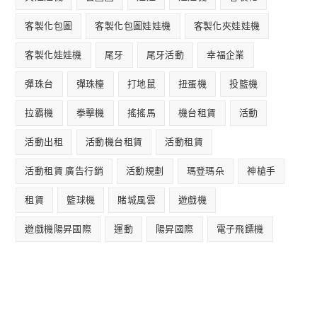
客製化包圖
客製化包圖娃娃機
客製化夾娃娃機
客製化娃娃機
尾牙
尾牙活動
幸福企業
彈珠台
彈珠檯
打地鼠
扭蛋機
投籃機
拉霸機
拳擊機
搖搖馬
機台租賃
活動
活動出租
活動機台租賃
活動租賃
活動租賃 廣告行銷
活動規劃
瑪登瑪朵
神槍手
租賃
籃球機
賭城風雲
遊戲機
遊戲機陽昇國際
運動
陽昇國際
電子飛鏢機