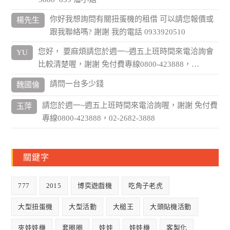
你好我想詢問有關扭蛋機的租借 可以請您報價或
楊先生
跟我聯絡嗎? 謝謝 我的電話 0933920510
您好， 要麻煩請您於週一~週五上班時間來電洽詢會
YU
比較清楚喔，謝謝 免付費專線0800-423888，…
請問一台多少錢
魏國倫
請您於週一~週五上班時間來電洽詢喔，謝謝 免付費
玉萍
專線0800-423888，02-2682-3888
關鍵字
777
2015
博奕遊戲機
吃角子老虎
大型扭蛋機
大型活動
大槌王
大頭貼機活動
夾娃娃機
套圈圈
娃娃
娃娃機
客製化