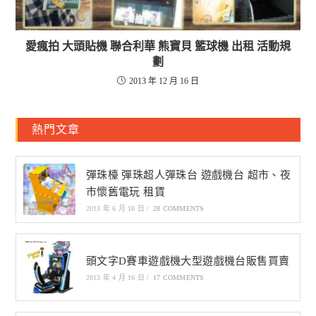
愛瘋拍 大頭貼機 聯合利華 熊寶貝 籃球機 出租 活動規
劃
2013 年 12 月 16 日
熱門文章
彈珠檯 彈珠超人彈珠台 遊戲機台 超市、夜
市懷舊電玩 租賃
2013 年 6 月 18 日
/
28 COMMENTS
頭文字D賽車遊戲機大型遊戲機台販售買賣
2013 年 4 月 16 日
/
17 COMMENTS