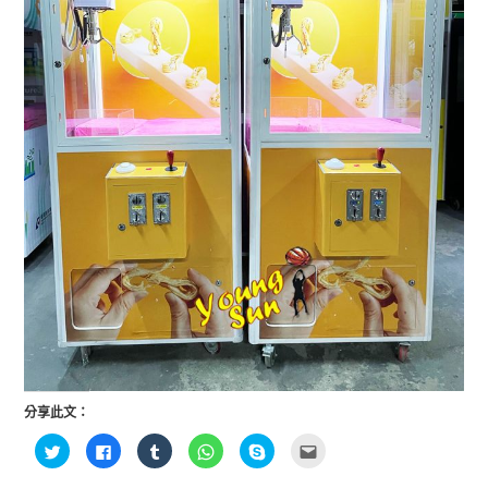
分享此文：
分
按
分
分
按
點
享
一
享
享
一
這
到
下
到
到
下
裡
T
以
T
W
即
寄