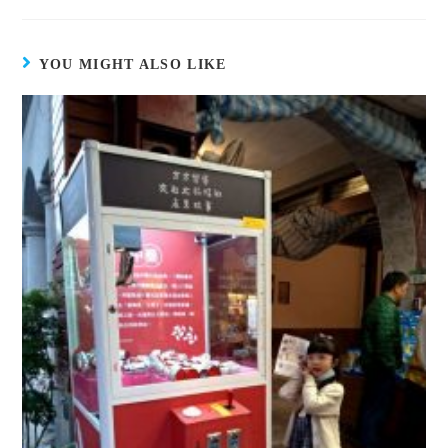
w
分
u
h
可
給
i
享
m
a
分
朋
t
至
b
t
享
友
t
F
l
s
至
(
e
a
r
A
S
在
YOU MIGHT ALSO LIKE
r
c
(
p
k
新
(
e
在
p
y
視
在
b
新
(
p
窗
新
o
視
在
e
中
視
o
窗
新
(
開
窗
k
中
視
在
啟
中
(
開
窗
新
)
開
在
啟
中
視
啟
新
)
開
窗
)
視
啟
中
窗
)
開
中
啟
開
)
啟
)