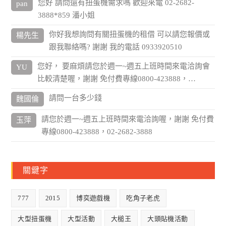
您好 請問還有扭蛋機需求嗎 歡迎來電 02-2682-
pan
3888*859 潘小姐
你好我想詢問有關扭蛋機的租借 可以請您報價或
楊先生
跟我聯絡嗎? 謝謝 我的電話 0933920510
您好， 要麻煩請您於週一~週五上班時間來電洽詢會
YU
比較清楚喔，謝謝 免付費專線0800-423888，…
請問一台多少錢
魏國倫
請您於週一~週五上班時間來電洽詢喔，謝謝 免付費
玉萍
專線0800-423888，02-2682-3888
關鍵字
777
2015
博奕遊戲機
吃角子老虎
大型扭蛋機
大型活動
大槌王
大頭貼機活動