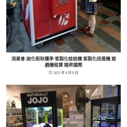
消基會-迪化街秋穫季 客製化娃娃機 客製化扭蛋機 遊
戲機租賃 陽昇國際
2021 年 4 月 9 日