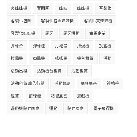
夾娃娃機
套圈圈
娃娃
娃娃機
客製化
客製化包圖
客製化包圖娃娃機
客製化夾娃娃機
客製化娃娃機
尾牙
尾牙活動
幸福企業
彈珠台
彈珠檯
打地鼠
扭蛋機
投籃機
拉霸機
拳擊機
搖搖馬
機台租賃
活動
活動出租
活動機台租賃
活動租賃
活動租賃 廣告行銷
活動規劃
瑪登瑪朵
神槍手
租賃
籃球機
賭城風雲
遊戲機
遊戲機陽昇國際
運動
陽昇國際
電子飛鏢機